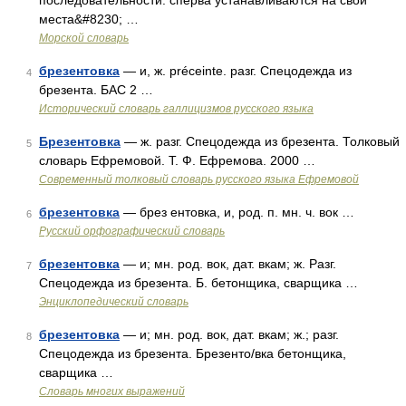
последовательности: сперва устанавливаются на свои
места&#8230; …
Морской словарь
брезентовка
— и, ж. préceinte. разг. Спецодежда из
4
брезента. БАС 2 …
Исторический словарь галлицизмов русского языка
Брезентовка
— ж. разг. Спецодежда из брезента. Толковый
5
словарь Ефремовой. Т. Ф. Ефремова. 2000 …
Современный толковый словарь русского языка Ефремовой
брезентовка
— брез ентовка, и, род. п. мн. ч. вок …
6
Русский орфографический словарь
брезентовка
— и; мн. род. вок, дат. вкам; ж. Разг.
7
Спецодежда из брезента. Б. бетонщика, сварщика …
Энциклопедический словарь
брезентовка
— и; мн. род. вок, дат. вкам; ж.; разг.
8
Спецодежда из брезента. Брезенто/вка бетонщика,
сварщика …
Словарь многих выражений