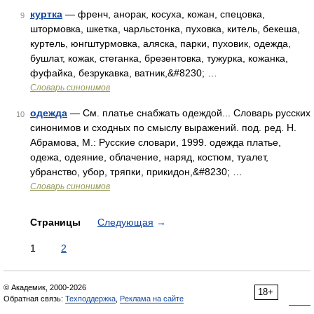
куртка
— френч, анорак, косуха, кожан, спецовка,
9
штормовка, шкетка, чарльстонка, пуховка, китель, бекеша,
куртель, юнгштурмовка, аляска, парки, пуховик, одежда,
бушлат, кожак, стеганка, брезентовка, тужурка, кожанка,
фуфайка, безрукавка, ватник,&#8230; …
Словарь синонимов
одежда
— См. платье снабжать одеждой... Словарь русских
10
синонимов и сходных по смыслу выражений. под. ред. Н.
Абрамова, М.: Русские словари, 1999. одежда платье,
одежа, одеяние, облачение, наряд, костюм, туалет,
убранство, убор, тряпки, прикидон,&#8230; …
Словарь синонимов
Страницы
Следующая
→
1
2
© Академик, 2000-2026
18+
Обратная связь:
Техподдержка
,
Реклама на сайте